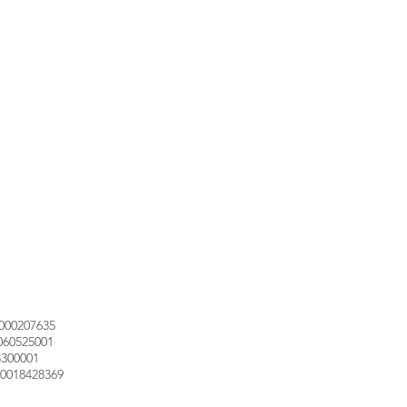
000207635
060525001
3300001
0018428369