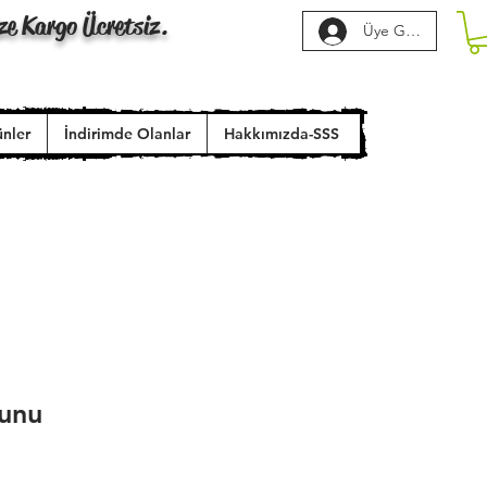
ze Kargo Ücretsiz.
Üye Girişi
ünler
İndirimde Olanlar
Hakkımızda-SSS
yunu