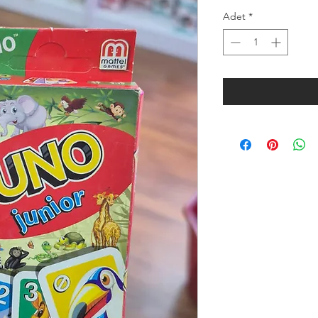
Adet
*