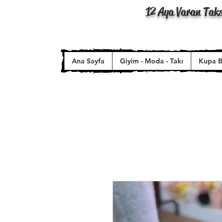
12 Aya Varan Taks
Ana Sayfa
Giyim - Moda - Takı
Kupa B