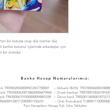
arton bir kutuda olup düz olanlar düz
li kartlar bulunur içlerinde arkadaşlar için
n bir üründür.
Banka Hesap Numaralarımız:
ürk TR590020500009472657700001 -- Akbank IBAN: TR370004600033888
bank TR550006200158600006679466 -- Ziraat bankası TR870001002618762
redi TR430006701000000094881038 -- Deniz bank TR05001340000187521
TR660001200172000001102610 -- Qnb finansbank Tr38001110000000
Tüm Hesapların Hesap Adı: İdris Tekkalan