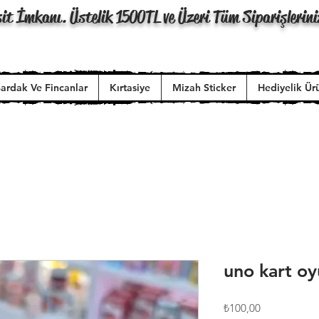
it İmkanı. Üstelik 1500TL ve Üzeri Tüm Siparişlerini
ardak Ve Fincanlar
Kırtasiye
Mizah Sticker
Hediyelik Ür
uno kart o
Fiyat
₺100,00