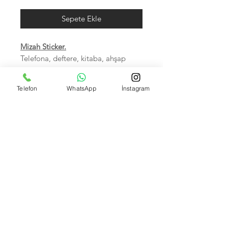
Sepete Ekle
Mizah Sticker.
Telefona, deftere, kitaba, ahşap
veya metal yüzeylere ve istediğiniz
her yere yapıştırabilirsiniz.
Telefon
WhatsApp
İnstagram
Sudan zarar görmez.
Birinci sınıf kalitedir.
5-7 cm arası, Hepsi tek tek
poşetlidir.
Kendi imalatımız olup Foto
çekimleri bize aittir.
İsteyene Toptan Satışımız VARDIR.
Banka Hesap Numaralarımız: