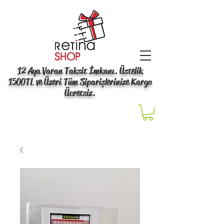
12 Aya Varan Taksit İmkanı. Üstelik
1500TL ve Üzeri Tüm Siparişlerinize Kargo
Ücretsiz.