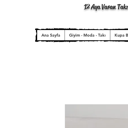
12 Aya Varan Taks
Ana Sayfa
Giyim - Moda - Takı
Kupa B