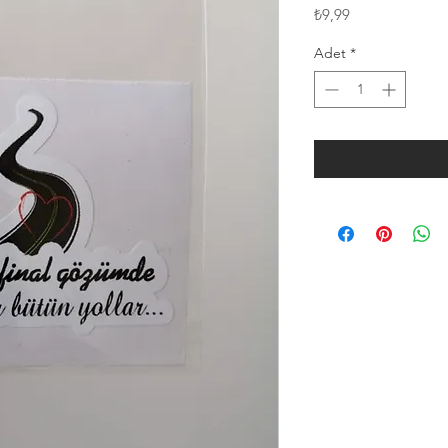
Fiyat
₺9,99
Adet
*