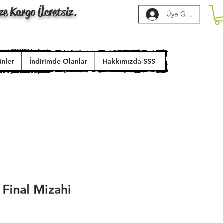
ze Kargo Ücretsiz.
Üye Girişi
ünler
İndirimde Olanlar
Hakkımızda-SSS
Final Mizahi