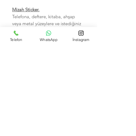
Mizah Sticker.
Telefona, deftere, kitaba, ahşap
veya metal yüzeylere ve istediğiniz
her yere yapıştırabilirsiniz.
Sudan zarar görmez.
Telefon
WhatsApp
İnstagram
Birinci sınıf kalitedir.
5-7 cm arası, Hepsi tek tek
poşetlidir.
Kendi imalatımız olup Foto
çekimleri bize aittir.
İsteyene Toptan Satışımız VARDIR.
Banka Hesap Numaralarımız:
Kuveyt Türk TR590020500009472657700001 --
Akbank IBAN: TR370004600033888000207635
Garanti bank TR550006200158600006679466 --