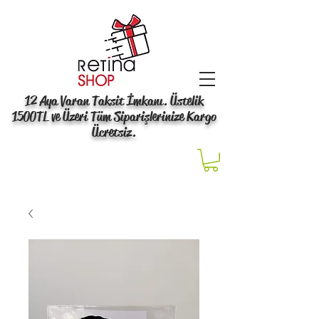
12 Aya Varan Taksit İmkanı. Üstelik
1500TL ve Üzeri Tüm Siparişlerinize Kargo
Ücretsiz.